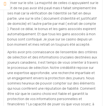
arriver sur le site. La majorité de celles ci appuyaient sur le
fait de ne pas avoir été payé mais il fallait simplement lire
ses mail car la vérification de l’identité se fait en deux
partie, une sur le site ( document d’identité et justificatif
de domicile) et l’autre partie par mail ( extrait de compte
). Passé ce délai, le bonus et les gains associés expirent
automatiquement. Et que tous les gains associés à mon
bonus sont confisqué. Je joue sur se casino depuis un
bon moment et mes retrait on toujours été accepté.
Après avoir pris connaissance de l’ensemble des critères
de sélection et des informations cruciales destinées aux
joueurs canadiens, il est temps de vous orienter à travers
le processus de sélection. Notre crédibilité repose sur
une expertise approfondie, une recherche impartiale et
un engagement envers la protection des joueurs. Nous
sommes heureux de pouvoir compter sur des éléments
qui nous confèrent une réputation de fiabilité. Comment
être sûr que le casino choisi est fiable et garantit la
protection de vos informations personnelles et
financières ? La capacité de jouer où que vous soyez, à