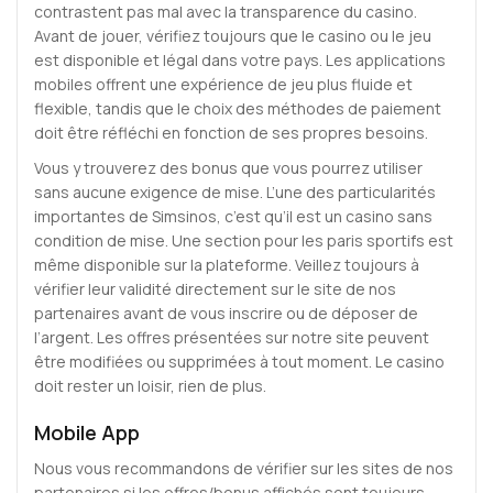
contrastent pas mal avec la transparence du casino.
Avant de jouer, vérifiez toujours que le casino ou le jeu
est disponible et légal dans votre pays. Les applications
mobiles offrent une expérience de jeu plus fluide et
flexible, tandis que le choix des méthodes de paiement
doit être réfléchi en fonction de ses propres besoins.
Vous y trouverez des bonus que vous pourrez utiliser
sans aucune exigence de mise. L’une des particularités
importantes de Simsinos, c’est qu’il est un casino sans
condition de mise. Une section pour les paris sportifs est
même disponible sur la plateforme. Veillez toujours à
vérifier leur validité directement sur le site de nos
partenaires avant de vous inscrire ou de déposer de
l’argent. Les offres présentées sur notre site peuvent
être modifiées ou supprimées à tout moment. Le casino
doit rester un loisir, rien de plus.
Mobile App
Nous vous recommandons de vérifier sur les sites de nos
partenaires si les offres/bonus affichés sont toujours